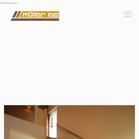
body { overflow-wrap: break-word; }