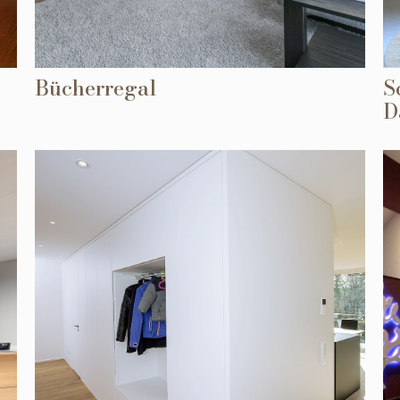
Bücherregal
S
D