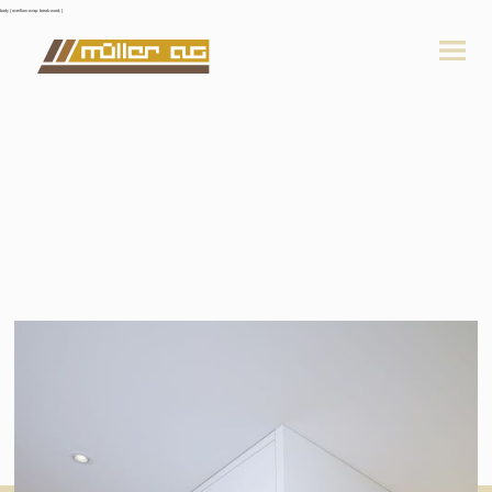
body { overflow-wrap: break-word; }