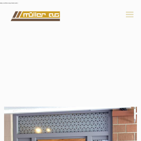
body { overflow-wrap: break-word; }