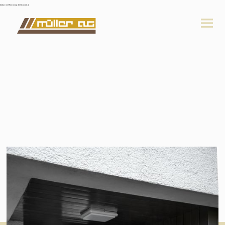
body { overflow-wrap: break-word; }