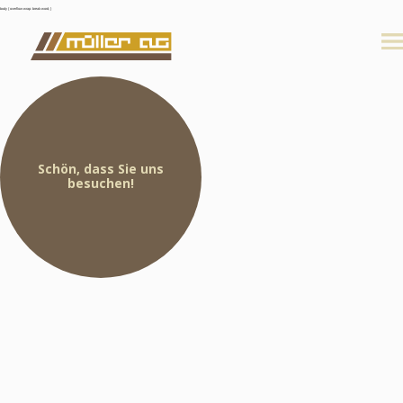
body { overflow-wrap: break-word; }
Schön, dass Sie uns
besuchen!