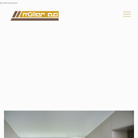
body { overflow-wrap: break-word; }