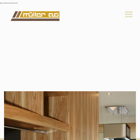
body { overflow-wrap: break-word; }