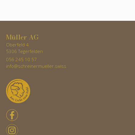
Müller AG
Oberfeld 4
5306 Tegerfelden
056 245 10 57
info@schreinermueller.swiss